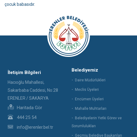
çocuk babasıdır.
Belediyemiz
İletişim Bilgileri
Daire Müdürlükleri
Hacıoğlu Mahallesi,
Meclis Üyeleri
Sakarbaba Caddesi, No:28
ERENLER / SAKARYA
Encümen Üyeleri
Haritada Gör
Mahalle Muhtarları
444 25 54
Belediyelerin Yetki Görev ve
Sorumlulukları
info@erenler.bel.tr
Geçmiş Belediye Başkanları