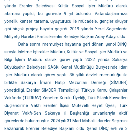
yılında Erenler Belediyesi Kültür Sosyal İşler Müdürü olarak
ataması yapıldı, bu görevde 9 yıl bulundu. Vatandaşlarımıza
yönelik, kanser tarama, uyuşturucu ile mücadele, gençler okuyor
gibi birçok projeyi hayata geçirdi. 2019 yılında Yerel Seçimlerde
Milliyetçi Hareket Partisi Erenler Belediye Başkan Aday Adayı oldu.
Daha sonra memuriyet hayatına geri dönen Şenol DİNÇ,
sırayla İşletme İştirakler Müdürü, Kültür ve Sosyal İşler Müdürü ve
Bilgi İşlem Müdürü olarak görev yaptı. 2022 yılında Sakarya
Büyükşehir Belediyesi SASKİ Genel Müdürlüğü Bünyesinde İdari
İşler Müdürü olarak görev yaptı. 36 yıllık devlet memurluğu ile
birlikte Sakarya İmam Hatip Mezunları Derneği (SİMDER)
yöneticiliği, Erenler SIMDER Temsilciliği, Türkiye Kamu Çalışanlar
Vakfında (TURKAV) Yönetim Kurulu Üyeliği, Türk Silahlı Kuvvetleri
Güçlendirme Vakfı Erenler İlçesi Mütevelli Heyet Üyesi, Türk
Diyanet Vakfı-Sen Sakarya İl Başkanlığı unvanlarıyla aktif
görevlerde bulunmuştur. 2024 yılı 31 Mart Mahalli İdareler Seçimini
kazanarak Erenler Belediye Başkanı oldu. Şenol DİNÇ evli ve 3