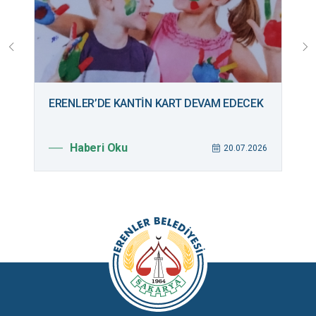
ERENLER’DE KANTİN KART DEVAM EDECEK
B
M
Haberi Oku
026
20.07.2026