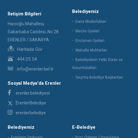
Belediyemiz
İletişim Bilgileri
Daire Müdürlükleri
Hacıoğlu Mahallesi,
Meclis Üyeleri
Sakarbaba Caddesi, No:28
ERENLER / SAKARYA
Encümen Üyeleri
Haritada Gör
Mahalle Muhtarları
444 25 54
Belediyelerin Yetki Görev ve
Sorumlulukları
info@erenler.bel.tr
Geçmiş Belediye Başkanları
Sosyal Medya'da Erenler
erenler.belediyesi
ErenlerBelediye
erenlerbelediye
Belediyemiz
E-Belediye
Erenlerin Tarihçesi
Borç Ödeme / Sorgulama