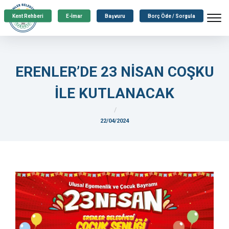
Kent Rehberi
E-İmar
Başvuru
Borç Öde / Sorgula
ERENLER’DE 23 NİSAN COŞKU
İLE KUTLANACAK
22/04/2024