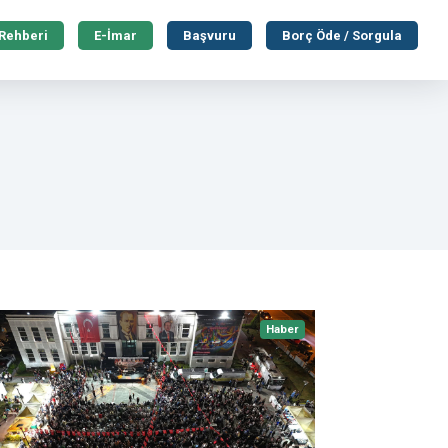
 Rehberi
E-İmar
Başvuru
Borç Öde / Sorgula
Haber