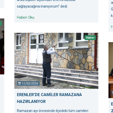
a
sağlayacağına inanıyorum” dedi.
G
k
Haberi Oku
r
H
Haber
11/02/2026
ERENLER’DE CAMİLER RAMAZANA
HAZIRLANIYOR
Ramazan ayı öncesinde ilçedeki tüm camileri