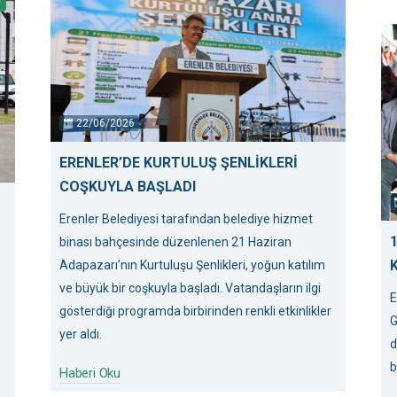
r
22/06/2026
ERENLER’DE KURTULUŞ ŞENLİKLERİ
COŞKUYLA BAŞLADI
Erenler Belediyesi tarafından belediye hizmet
binası bahçesinde düzenlenen 21 Haziran
Adapazarı’nın Kurtuluşu Şenlikleri, yoğun katılım
ve büyük bir coşkuyla başladı. Vatandaşların ilgi
E
gösterdiği programda birbirinden renkli etkinlikler
G
yer aldı.
d
b
Haberi Oku