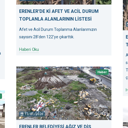
ERENLER'DE Kİ AFET VE ACİL DURUM
TOPLANLA ALANLARININ LİSTESİ
Afet ve Acil Durum Toplanma Alanlarımızın
sayısını 28'den 122'ye çıkarttık.
Haberi Oku
a
A
s
T
Haber
ç
H
r
13/01/2026
ERENLER BELEDİYESİ AĞIZ VE DİŞ