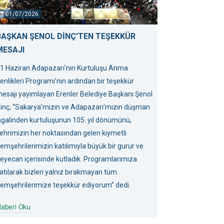
01/07/2026
BAŞKAN ŞENOL DİNÇ’TEN TEŞEKKÜR
MESAJI
1 Haziran Adapazarı’nın Kurtuluşu Anma
enlikleri Programı’nın ardından bir teşekkür
esajı yayımlayan Erenler Belediye Başkanı Şenol
inç, “Sakarya’mızın ve Adapazarı’mızın düşman
şgalinden kurtuluşunun 105. yıl dönümünü,
ehrimizin her noktasından gelen kıymetli
emşehrilerimizin katılımıyla büyük bir gurur ve
eyecan içerisinde kutladık. Programlarımıza
atılarak bizleri yalnız bırakmayan tüm
emşehrilerimize teşekkür ediyorum” dedi.
aberi Oku