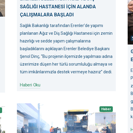
SAĞLIĞI HASTANESİ İÇİN ALANDA
ÇALIŞMALARA BAŞLADI
Sağlık Bakanlığı tarafından Erenler’de yapımı
planlanan Ağız ve Diş Sağlığı Hastanesi için zemin
hazırlığı ve sedde yapım çalışmalarına
başladıklarını açıklayan Erenler Belediye Başkanı
Şenol Dinç, “Bu projenin ilçemizde yapılması adına
üzerimize düşen her türlü sorumluluğu almaya ve
E
tüm imkânlarımızla destek vermeye hazırız” dedi.
P
Haberi Oku
z
B
g
B
Haber
r
k
H