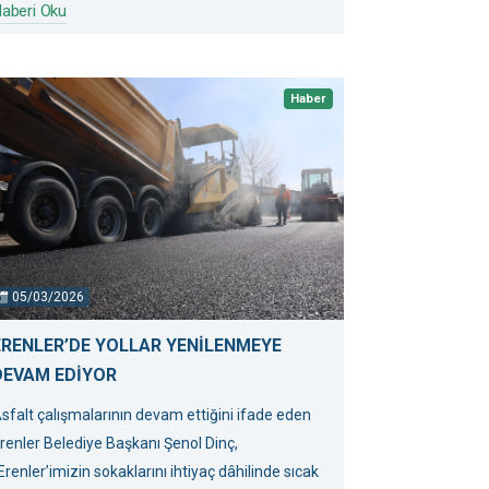
aberi Oku
Haber
05/03/2026
ERENLER’DE YOLLAR YENİLENMEYE
DEVAM EDİYOR
sfalt çalışmalarının devam ettiğini ifade eden
renler Belediye Başkanı Şenol Dinç,
Erenler’imizin sokaklarını ihtiyaç dâhilinde sıcak