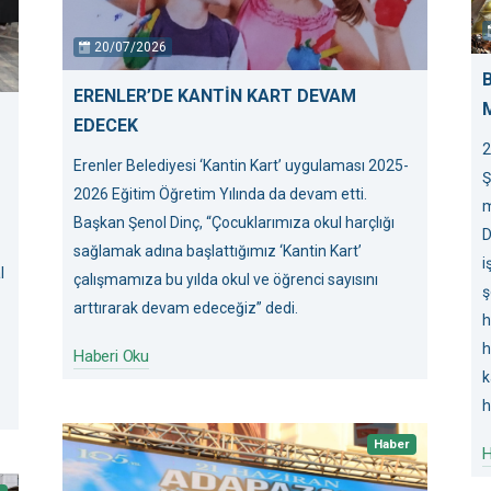
20/07/2026
ERENLER’DE KANTİN KART DEVAM
EDECEK
2
Erenler Belediyesi ‘Kantin Kart’ uygulaması 2025-
Ş
2026 Eğitim Öğretim Yılında da devam etti.
m
Başkan Şenol Dinç, “Çocuklarımıza okul harçlığı
D
sağlamak adına başlattığımız ‘Kantin Kart’
i
l
çalışmamıza bu yılda okul ve öğrenci sayısını
ş
arttırarak devam edeceğiz” dedi.
h
h
Haberi Oku
k
h
Haber
H