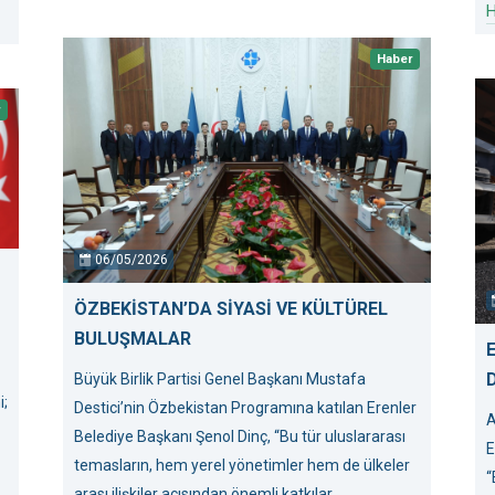
H
Haber
r
06/05/2026
ÖZBEKİSTAN’DA SİYASİ VE KÜLTÜREL
BULUŞMALAR
Büyük Birlik Partisi Genel Başkanı Mustafa
i;
Destici’nin Özbekistan Programına katılan Erenler
A
Belediye Başkanı Şenol Dinç, “Bu tür uluslararası
E
temasların, hem yerel yönetimler hem de ülkeler
“
arası ilişkiler açısından önemli katkılar