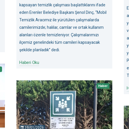
kapsayan temizlik çalışması başlattıklarını ifade
E
eden Erenler Belediye Başkanı Şenol Dinç, “Mobil
a
Temizlik Aracımız ile yürütülen çalışmalarda
y
camilerimizde; halılar, camlar ve ortak kullanım
v
alanları özenle temizleniyor. Çalışmalarımızı
a
ilçemiz genelindeki tüm camileri kapsayacak
y
şekilde planladık” dedi.
y
P
Haberi Oku
e
r
T
Haber
H
19/01/2026