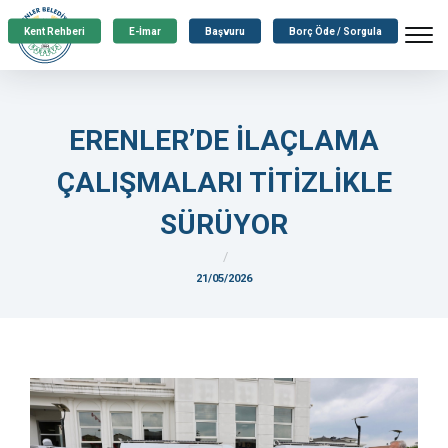
Kent Rehberi
E-İmar
Başvuru
Borç Öde / Sorgula
ERENLER’DE İLAÇLAMA
ÇALIŞMALARI TİTİZLİKLE
SÜRÜYOR
21/05/2026