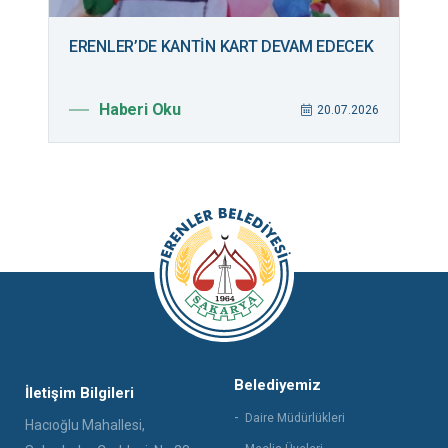
ERENLER’DE KANTİN KART DEVAM EDECEK
B
M
Haberi Oku
026
20.07.2026
Belediyemiz
İletişim Bilgileri
Daire Müdürlükleri
Hacıoğlu Mahallesi,