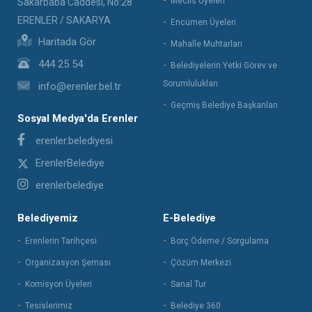
Meclis Üyeleri
Sakarbaba Caddesi, No:28
ERENLER / SAKARYA
Encümen Üyeleri
Haritada Gör
Mahalle Muhtarları
444 25 54
Belediyelerin Yetki Görev ve
Sorumlulukları
info@erenler.bel.tr
Geçmiş Belediye Başkanları
Sosyal Medya'da Erenler
erenler.belediyesi
ErenlerBelediye
erenlerbelediye
Belediyemiz
E-Belediye
Erenlerin Tarihçesi
Borç Ödeme / Sorgulama
Organizasyon Şeması
Çözüm Merkezi
Komisyon Üyeleri
Sanal Tur
Tesislerimiz
Belediye 360