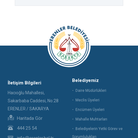
Belediyemiz
İletişim Bilgileri
Daire Müdürlükleri
Hacıoğlu Mahallesi,
Meclis Üyeleri
Sakarbaba Caddesi, No:28
ERENLER / SAKARYA
Encümen Üyeleri
Haritada Gör
Mahalle Muhtarları
444 25 54
Belediyelerin Yetki Görev ve
Sorumlulukları