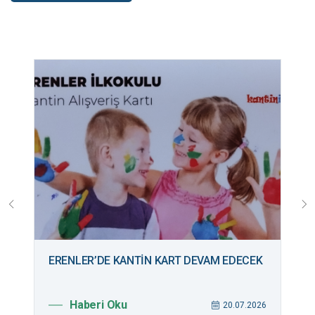
ERENLER’DE KANTİN KART DEVAM EDECEK
B
M
Haberi Oku
026
20.07.2026