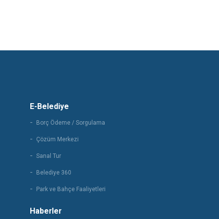
E-Belediye
Borç Ödeme / Sorgulama
Çözüm Merkezi
Sanal Tur
Belediye 360
Park ve Bahçe Faaliyetleri
Haberler