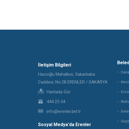
Bele
İletişim Bilgileri
Daire
Hacıoğlu Mahallesi, Sakarbaba
Caddesi, No:28 ERENLER / SAKARYA
Mecli
Haritada Gör
Encü
444 25 54
Maha
info@erenler.bel.tr
Beled
Geçm
Sosyal Medya'da Erenler