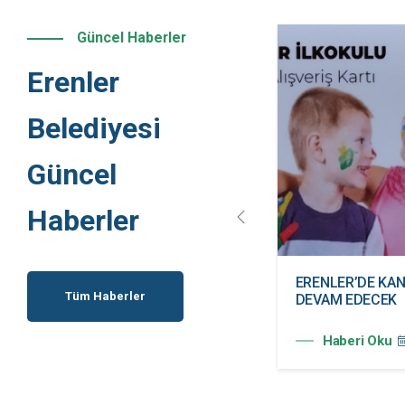
Güncel Haberler
Erenler
Belediyesi
Güncel
Haberler
ERENLER BELEDİYESİ
ERENLER’DE KAN
Tüm Haberler
KADIN KULÜBÜ HİZMETE
DEVAM EDECEK
AÇILDI
Haberi Oku
Haberi Oku
20.07.2026