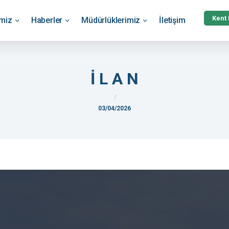
Kent
emiz
Haberler
Müdürlüklerimiz
İletişim
İ L A N
03/04/2026