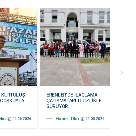
E KURTULUŞ
ERENLER’DE İLAÇLAMA
19 MAY
 COŞKUYLA
ÇALIŞMALARI TİTİZLİKLE
COŞKU
SÜRÜYOR
Hab
Oku
Haberi Oku
22.06.2026
21.05.2026