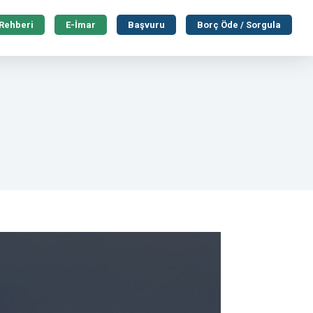
 Rehberi
E-İmar
Başvuru
Borç Öde / Sorgula