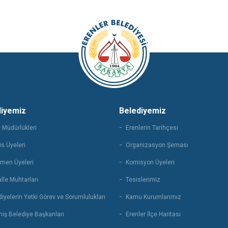
diyemiz
Belediyemiz
 Müdürlükleri
Erenlerin Tarihçesi
s Üyeleri
Organizasyon Şeması
men Üyeleri
Komisyon Üyeleri
lle Muhtarları
Tesislerimiz
iyelerin Yetki Görev ve Sorumlulukları
Kamu Kurumlarımız
iş Belediye Başkanları
Erenler İlçe Haritası